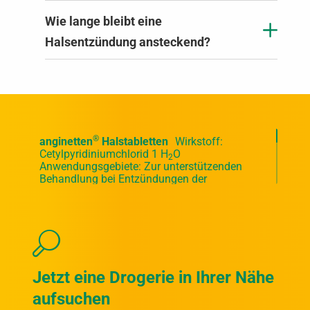
Wie lange bleibt eine
Halsentzündung ansteckend?
®
anginetten
Halstabletten
Wirkstoff:
Cetylpyridiniumchlorid 1 H
O
2
Anwendungsgebiete: Zur unterstützenden
Behandlung bei Entzündungen der
Rachenschleimhaut, die mit typischen
Symptomen wie Halsschmerzen, Rötung
oder Schwellung einhergehen.
Zu Risiken und Nebenwirkungen lesen Sie
die Packungsbeilage und fragen Sie Ihre
Ärztin, Ihren Arzt oder in Ihrer Apotheke.
Jetzt eine Drogerie in Ihrer Nähe
®
anginetten
Halstabletten zuckerfrei
Wirkstoff: Cetylpyridiniumchlorid 1 H
O
aufsuchen
2
Anwendungsgebiete: Zur unterstützenden