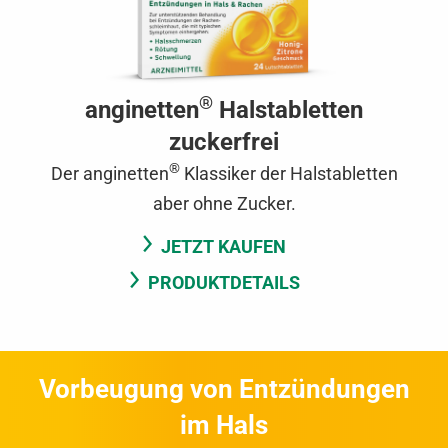
®
anginetten
Halstabletten
zuckerfrei
®
Der anginetten
Klassiker der Halstabletten
aber ohne Zucker.
JETZT KAUFEN
PRODUKTDETAILS
Vorbeugung von Entzündungen
im Hals